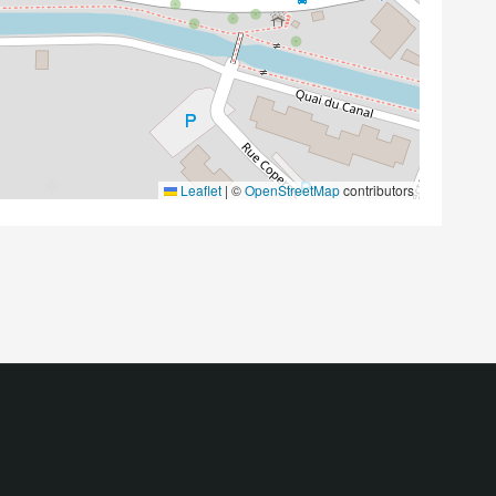
Leaflet
|
©
OpenStreetMap
contributors